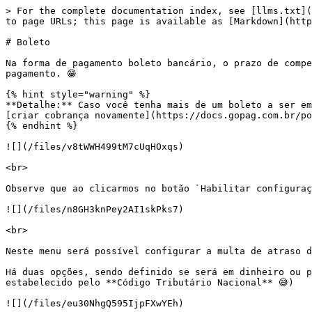
> For the complete documentation index, see [llms.txt](
to page URLs; this page is available as [Markdown](http
# Boleto

Na forma de pagamento boleto bancário, o prazo de compe
pagamento. 😁

{% hint style="warning" %}

**Detalhe:** Caso você tenha mais de um boleto a ser em
[criar cobrança novamente](https://docs.gopag.com.br/po
{% endhint %}

![](/files/v8tWWH499tM7cUqHOxqs)

<br>

Observe que ao clicarmos no botão `Habilitar configuraç
![](/files/n8GH3knPey2AI1skPks7)

<br>

Neste menu será possível configurar a multa de atraso d
Há duas opções, sendo definido se será em dinheiro ou p
estabelecido pelo **Código Tributário Nacional** 😅)

![](/files/eu30NhgQ595IjpFXwYEh)
