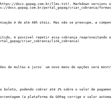
https://docs.gopag.com.br/llms.txt). Markdown versions o
s://docs.gopag.com.br/portal_gopag/criar_cobranca/formas
nsação é de até 48h úteis. Mas não se preocupe, a compen
itido, é possível repetir essa cobrança reaproveitando o
rtal_gopag/criar_cobranca/link_cobranca)

ões de multas e juros` um novo menu de opções será mostr
o boleto, podendo cobrar até 2% sobre o valor de pagamen
orcentagem (a plataforma da GOPag corrige o valor automa