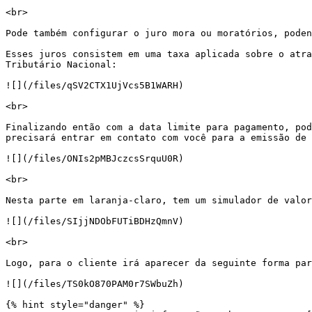
<br>

Pode também configurar o juro mora ou moratórios, poden
Esses juros consistem em uma taxa aplicada sobre o atra
Tributário Nacional:

![](/files/qSV2CTX1UjVcs5B1WARH)

<br>

Finalizando então com a data limite para pagamento, pod
precisará entrar em contato com você para a emissão de 
![](/files/ONIs2pMBJczcsSrquU0R)

<br>

Nesta parte em laranja-claro, tem um simulador de valor
![](/files/SIjjNDObFUTiBDHzQmnV)

<br>

Logo, para o cliente irá aparecer da seguinte forma par
![](/files/TS0kO870PAM0r7SWbuZh)

{% hint style="danger" %}
