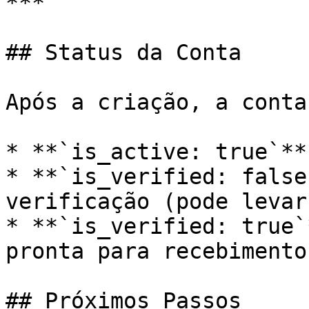
***

## Status da Conta

Após a criação, a conta
* **`is_active: true`**
* **`is_verified: false
verificação (pode levar
* **`is_verified: true`
pronta para recebimentos
## Próximos Passos
