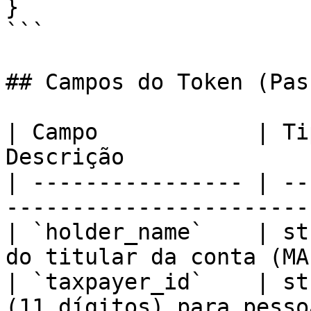
}

```

## Campos do Token (Pas
| Campo            | Ti
Descrição              
| ---------------- | --
-----------------------
| `holder_name`    | st
do titular da conta (MA
| `taxpayer_id`    | st
(11 dígitos) para pesso