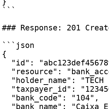
}

```

### Response: 201 Create
```json

{

  "id": "abc123def456789012345678901234ab",

  "resource": "bank_account",

  "holder_name": "TECH EXEMPLO COMPANY LTDA",

  "taxpayer_id": "12345678000190",

  "bank_code": "104",

  "bank_name": "Caixa Econômica Federal",
