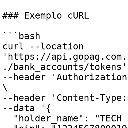
### Exemplo cURL

```bash

curl --location 
'https://api.gopag.com.
./bank_accounts/tokens' 
--header 'Authorization
\

--header 'Content-Type:
--data '{

  "holder_name": "TECH EXEMPLO COMPANY LTDA",
