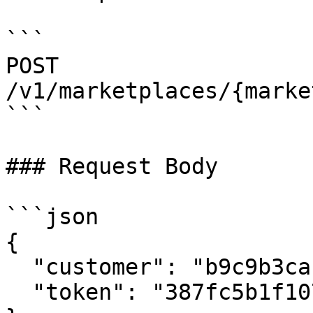
```

POST 
/v1/marketplaces/{marke
```

### Request Body

```json

{

  "customer": "b9c9b3caba29469691136b77d6d32837",

  "token": "387fc5b1f107468a8ddc3871cef5f0ec"
