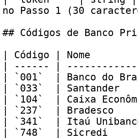
no Passo 1 (30 caracter
## Códigos de Banco Pri
| Código | Nome        
| ------ | ------------
| `001`  | Banco do Bra
| `033`  | Santander   
| `104`  | Caixa Econôm
| `237`  | Bradesco    
| `341`  | Itaú Unibanc
| `748`  | Sicredi     