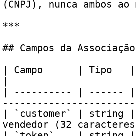
(CNPJ), nunca ambos ao 
***

## Campos da Associação
| Campo      | Tipo   | Obrigatório | De
|

| ---------- | ------ |
-----------------------
| `customer` | string |
vendedor (32 caracteres
| `token`    | string |