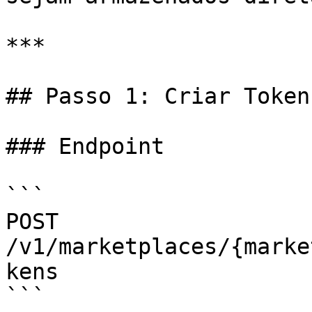
***

## Passo 1: Criar Token
### Endpoint

```

POST 
/v1/marketplaces/{marke
kens

```
