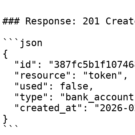
### Response: 201 Create
```json

{

  "id": "387fc5b1f107468a8ddc3871cef5f0ec",

  "resource": "token",

  "used": false,

  "type": "bank_account",

  "created_at": "2026-02-05T10:15:23+00:00"

}

```
