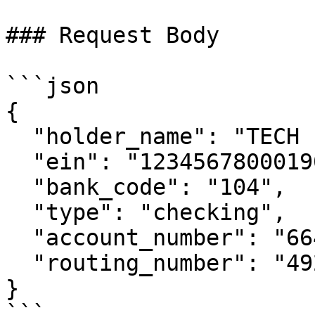
### Request Body

```json

{

  "holder_name": "TECH EXEMPLO COMPANY LTDA",

  "ein": "12345678000190",

  "bank_code": "104",

  "type": "checking",

  "account_number": "664",

  "routing_number": "4928"

}

```
