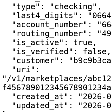
  "type": "checking",

  "last4_digits": "0664",

  "account_number": "664",

  "routing_number": "4928",

  "is_active": true,

  "is_verified": false,

  "customer": "b9c9b3caba29469691136b77d6d32837",

  "uri": 
"/v1/marketplaces/abc12
f456789012345678901234ab
  "created_at": "2026-02-05T10:15:23+00:00",

  "updated_at": "2026-02-05T10:15:23+00:00"
