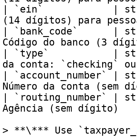
| `ein`            | st
(14 dígitos) para pesso
| `bank_code`      | st
Código do banco (3 dígi
| `type`           | st
da conta: `checking` ou
| `account_number` | st
Número da conta (sem dí
| `routing_number` | st
Agência (sem dígito)   
> **\*** Use `taxpayer_