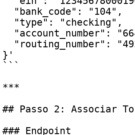
  "ein": "12345678000190",

  "bank_code": "104",

  "type": "checking",

  "account_number": "664",

  "routing_number": "4928"

}'

```

***

## Passo 2: Associar To
### Endpoint
