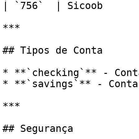
| `756`  | Sicoob      
***

## Tipos de Conta

* **`checking`** - Cont
* **`savings`** - Conta
***

## Segurança
